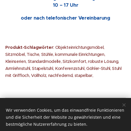
10 – 17 Uhr
oder nach telefonischer Vereinbarung
Produkt-Schlagwörter
: Objekteinrichtungsmöbel,
Sitzmöbel, Tische, Stühle, kommunale Einrichtungen,
Kleinserien, Standardmodelle, Sitzkomfort, robuste Lösung,
Armlehnstuhl, Stapelstuhl, Konferenzstuhl, Göhler-Stuhl, Stuhl
mit Griffloch, Vollholz, nachfedernd, stapelbar,
Wir verwenden Cookies, um das einwandfreie Funktionieren
Möbel Neubauer Lorenzer Str. 5 (Eingang
und die Sicherheit der Website zu gewährleisten und eine
Nürnberg
Dörrersgasse) 90402
bestmögliche Nutzererfahrung zu bieten.