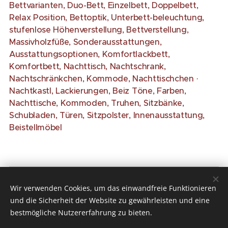
Bettvarianten, Duo-Bett, Einzelbett, Doppelbett,
Relax Position, Bettoptik, Unterbett-beleuchtung,
stufenlose Höhenverstellung, Bettverstellung,
Massivholzfüße, Sonderausstattungen,
Ausstattungsoptionen, Komfortlackbett,
Komfortbett, Nachttisch, Nachtschrank,
Nachtschränkchen, Kommode, Nachttischchen ·
Nachtkastl, Lackierungen, Beiz Töne, Farben,
Nachttische, Kommoden, Truhen, Sitzbänke,
Schubladen, Türen, Sitzpolster, Innenausstattung,
Beistellmöbel
Wir verwenden Cookies, um das einwandfreie Funktionieren
Möbel Neubauer Lorenzer Str. 5 (Eingang
und die Sicherheit der Website zu gewährleisten und eine
Nürnberg
Dörrersgasse) 90402
bestmögliche Nutzererfahrung zu bieten.
| Alle Rechte vorbehalten